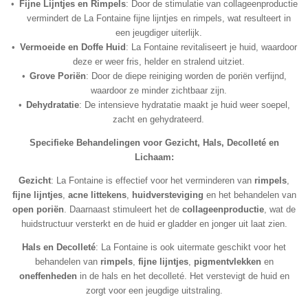
Fijne Lijntjes en Rimpels
: Door de stimulatie van collageenproductie
vermindert de La Fontaine fijne lijntjes en rimpels, wat resulteert in
een jeugdiger uiterlijk.
Vermoeide en Doffe Huid
: La Fontaine revitaliseert je huid, waardoor
deze er weer fris, helder en stralend uitziet.
Grove Poriën
: Door de diepe reiniging worden de poriën verfijnd,
waardoor ze minder zichtbaar zijn.
Dehydratatie
: De intensieve hydratatie maakt je huid weer soepel,
zacht en gehydrateerd.
Specifieke Behandelingen voor Gezicht, Hals, Decolleté en
Lichaam:
Gezicht
: La Fontaine is effectief voor het verminderen van
rimpels
,
fijne lijntjes
,
acne littekens
,
huidversteviging
en het behandelen van
open poriën
. Daarnaast stimuleert het de
collageenproductie
, wat de
huidstructuur versterkt en de huid er gladder en jonger uit laat zien.
Hals en Decolleté
: La Fontaine is ook uitermate geschikt voor het
behandelen van
rimpels
,
fijne lijntjes
,
pigmentvlekken
en
oneffenheden
in de hals en het decolleté. Het verstevigt de huid en
zorgt voor een jeugdige uitstraling.