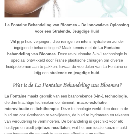
La Fontaine Behandeling van Bloomea – De Innovatieve Oplossing
voor een Stralende, Jeugdige Huid
Wil jij je huid verjongen, diep reinigen en intens hydrateren zonder
ingrijpende behandelingen? Maak kennis met de
La Fontaine
behandeling van Bloomea.
Deze revolutionaire 3-in-1 technologie is
speciaal ontwikkeld door Franse plastische chirurgen om diverse
huidproblemen aan te pakken. Ervaar de voordelen van La Fontaine en
krijg een
stralende en jeugdige huid.
Wat is de La Fontaine Behandeling van Bloomea?
La Fontaine
maakt gebruik van een baanbrekende
3-in-1 technologie
,
die drie krachtige technieken combineert:
macro-exfoliatie
,
microvibratie
en
lichttherapie
. Deze technologie werkt diep door in de
huid om onzuiverheden te verwijderen, de huid te hydrateren en tekenen
van veroudering te verminderen. De behandeling is geschikt voor elk
huidtype en biedt
pijnloze resultaten
, wat het een ideale keuze maakt
voor iedereen die op zoek is naar een effectieve en veilige