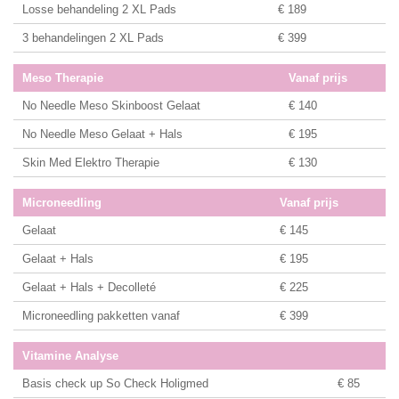
Losse behandeling 2 XL Pads
€ 189
3 behandelingen 2 XL Pads
€ 399
Meso Therapie
Vanaf prijs
No Needle Meso Skinboost Gelaat
€ 140
No Needle Meso Gelaat + Hals
€ 195
Skin Med Elektro Therapie
€ 130
Microneedling
Vanaf prijs
Gelaat
€ 145
Gelaat + Hals
€ 195
Gelaat + Hals + Decolleté
€ 225
Microneedling pakketten vanaf
€ 399
Vitamine Analyse
Basis check up So Check Holigmed
€ 85