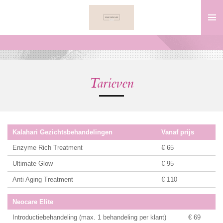
Ga
direct
naar
de
hoofdinhoud
Tarieven
Kalahari Gezichtsbehandelingen
Vanaf prijs
Enzyme Rich Treatment
€ 65
Ultimate Glow
€ 95
Anti Aging Treatment
€ 110
Neocare Elite
Introductiebehandeling (max. 1 behandeling per klant)
€ 69